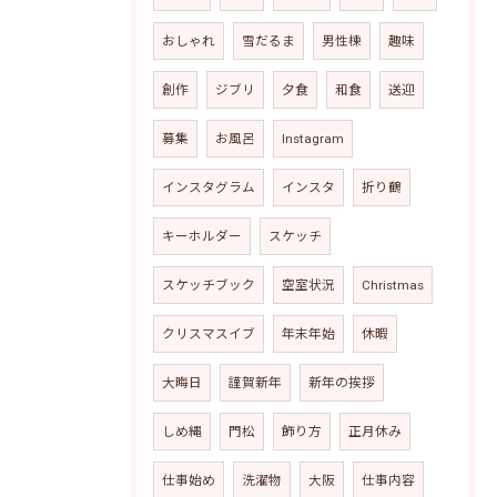
おしゃれ
雪だるま
男性棟
趣味
創作
ジブリ
夕食
和食
送迎
募集
お風呂
Instagram
インスタグラム
インスタ
折り鶴
キーホルダー
スケッチ
スケッチブック
空室状況
Christmas
クリスマスイブ
年末年始
休暇
大晦日
謹賀新年
新年の挨拶
しめ縄
門松
飾り方
正月休み
仕事始め
洗濯物
大阪
仕事内容