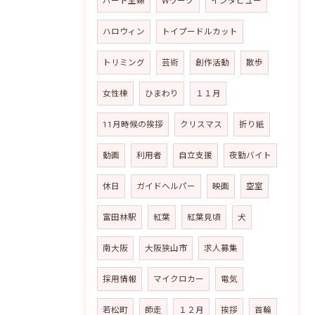
パート主婦
Wワーク
インタビュー
ハロウィン
トイプードルカット
トリミング
芸術
創作活動
散歩
女性棟
ひまわり
１１月
11月時候の挨拶
クリスマス
折り紙
動画
利用者
自立支援
夜勤バイト
休日
ガイドヘルパー
映画
空室
富田林駅
紅葉
紅葉見頃
犬
南大阪
大阪狭山市
求人募集
採用情報
マイクロカー
電気
若松町
師走
１２月
挨拶
首輪