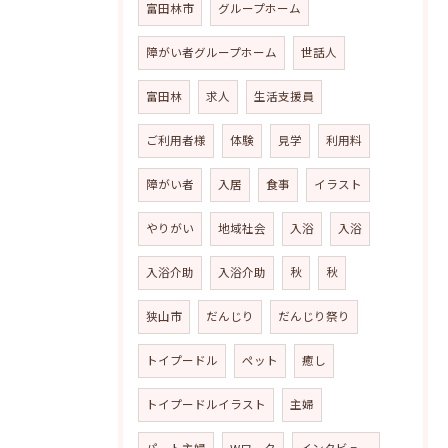
富田林市
グループホーム
障がい者グループホーム
世話人
富田林
求人
生活支援員
ご利用者様
体験
見学
利用料
障がい者
入居
食事
イラスト
やりがい
地域社会
入浴
入浴
入浴介助
入浴介助
秋
秋
狭山市
だんじり
だんじり祭り
トイプードル
ペット
癒し
トイプードルイラスト
主婦