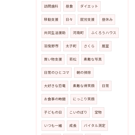
訪問歯科
昼食
ダイエット
移動支援
日々
就労支援
昼休み
共同生活援助
河南町
ふくろうハウス
羽曳野市
太子町
さくら
居室
買い物支援
若松
素敵な写真
日常のひとコマ
朝の掃除
大好きな恐竜
素敵な得笑顔
日常
お食事の時間
にっこり笑顔
子どもの日
こいのぼり
宝物
いつも一緒
成長
バイタル測定