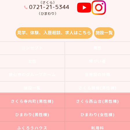
（さくら）
0721-21-5344
（ひまわり）
見学、体験、入居相談、求人はこちら
施設一覧
コンセプト
男性
女性
障がい者
狭山市のグループホーム
当施設の特徴
施設一覧
さくら錦織(男性棟)
さくら寺内町(男性棟)
さくら西山台(男性棟)
ひまわり(男性棟)
ひまわり(女性棟)
ふくろうハウス
利用料