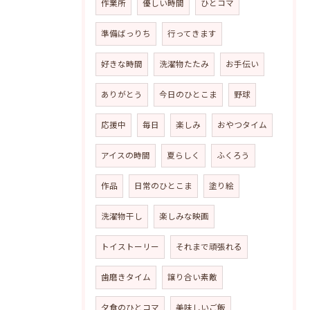
作業所
優しい時間
ひとコマ
準備ばっりち
行ってきます
好きな時間
洗濯物たたみ
お手伝い
ありがとう
今日のひとこま
野球
応援中
毎日
楽しみ
おやつタイム
アイスの時間
夏らしく
ふくろう
作品
日常のひとこま
塗り絵
洗濯物干し
楽しみな映画
トイストーリー
それまで頑張れる
歯磨きタイム
譲り合い素敵
夕食のひとコマ
美味しいご飯