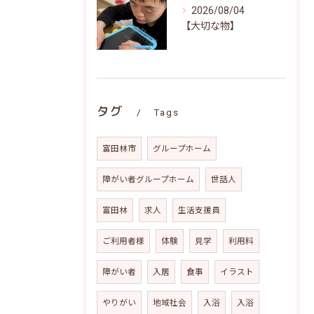
2026/08/04
【大切な物】
タグ
Tags
富田林市
グループホーム
障がい者グループホーム
世話人
富田林
求人
生活支援員
ご利用者様
体験
見学
利用料
障がい者
入居
食事
イラスト
やりがい
地域社会
入浴
入浴