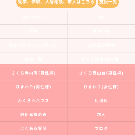
見学、体験、入居相談、求人はこちら
施設一覧
コンセプト
男性
女性
障がい者
狭山市のグループホーム
当施設の特徴
施設一覧
さくら錦織(男性棟)
さくら寺内町(男性棟)
さくら西山台(男性棟)
ひまわり(男性棟)
ひまわり(女性棟)
ふくろうハウス
利用料
利用者様の声
求人
よくある質問
ブログ