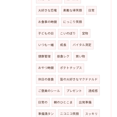
大好きな恐竜
素敵な得笑顔
日常
お食事の時間
にっこり笑顔
子どもの日
こいのぼり
宝物
いつも一緒
成長
バイタル測定
健康管理
昼食レク
買い物
おやつ時間
ポテトチップス
休日の昼食
皆の大好きなマクドナルド
ご褒美のシール
プレゼント
達成感
日常の
朝のひとこま
出発準備
準備満タン
ニコニコ笑顔
スッキリ