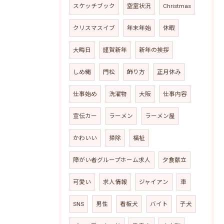
スケッチブック
空室状況
Christmas
クリスマスイブ
年末年始
休暇
大晦日
謹賀新年
新年の挨拶
しめ縄
門松
飾り方
正月休み
仕事始め
洗濯物
大阪
仕事内容
宣伝カー
ラーメン
ラーメン屋
かわいい
掃除
福祉
障がい者グループホーム求人
夕食献立
可愛い
求人情報
ジャイアン
車
SNS
男性
看板犬
バイト
子犬