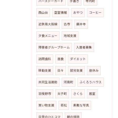
バースデーカード
手書き
寺内町
西山台
空室情報
おやつ
コーヒー
近鉄南大阪線
古市
藤井寺
夕食メニュー
地域支援
障害者グループホーム
入居者募集
訪問歯科
昼食
ダイエット
移動支援
日々
就労支援
昼休み
共同生活援助
河南町
ふくろうハウス
羽曳野市
太子町
さくら
居室
買い物支援
若松
素敵な写真
日常のひとコマ
朝の掃除