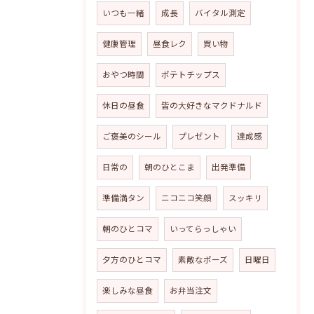
いつも一緒
成長
バイタル測定
健康管理
昼食レク
買い物
おやつ時間
ポテトチップス
休日の昼食
皆の大好きなマクドナルド
ご褒美のシール
プレゼント
達成感
日常の
朝のひとこま
出発準備
準備満タン
ニコニコ笑顔
スッキリ
朝のひとコマ
いってらっしゃい
夕方のひとコマ
素敵なポーズ
日曜日
楽しみな昼食
お弁当注文