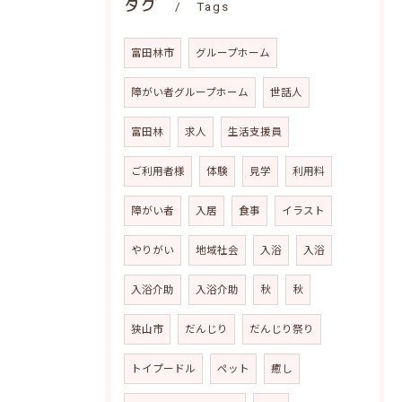
タグ
Tags
富田林市
グループホーム
障がい者グループホーム
世話人
富田林
求人
生活支援員
ご利用者様
体験
見学
利用料
障がい者
入居
食事
イラスト
やりがい
地域社会
入浴
入浴
入浴介助
入浴介助
秋
秋
狭山市
だんじり
だんじり祭り
トイプードル
ペット
癒し