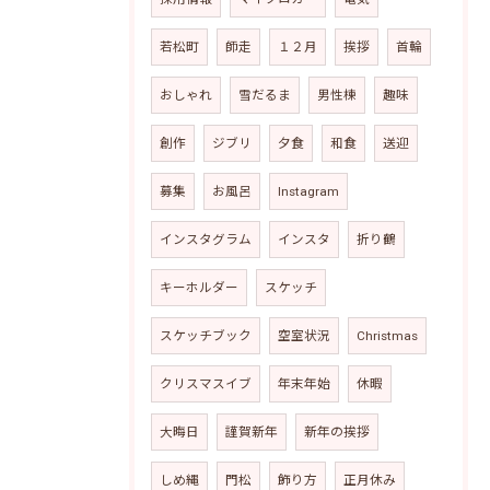
若松町
師走
１２月
挨拶
首輪
おしゃれ
雪だるま
男性棟
趣味
創作
ジブリ
夕食
和食
送迎
募集
お風呂
Instagram
インスタグラム
インスタ
折り鶴
キーホルダー
スケッチ
スケッチブック
空室状況
Christmas
クリスマスイブ
年末年始
休暇
大晦日
謹賀新年
新年の挨拶
しめ縄
門松
飾り方
正月休み