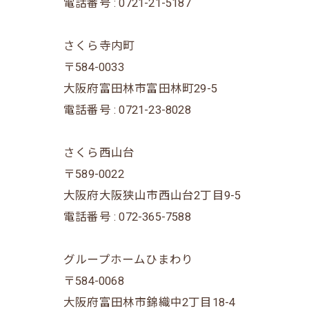
電話番号 : 0721-21-5187
さくら寺内町
〒584-0033
大阪府富田林市富田林町29-5
電話番号 : 0721-23-8028
さくら西山台
〒589-0022
大阪府大阪狭山市西山台2丁目9-5
電話番号 : 072-365-7588
グループホームひまわり
〒584-0068
大阪府富田林市錦織中2丁目18-4