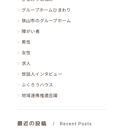
グループホームひまわり
狭山市のグループホーム
障がい者
男性
女性
求人
世話人インタビュー
ふくろうハウス
地域連携推進会議
最近の投稿
Recent Posts