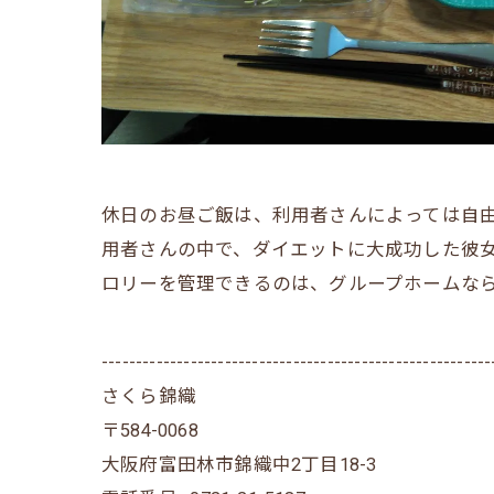
休日のお昼ご飯は、利用者さんによっては自
用者さんの中で、ダイエットに大成功した彼女
ロリーを管理できるのは、グループホームな
---------------------------------------------------------
さくら錦織
〒584-0068
大阪府富田林市錦織中2丁目18-3