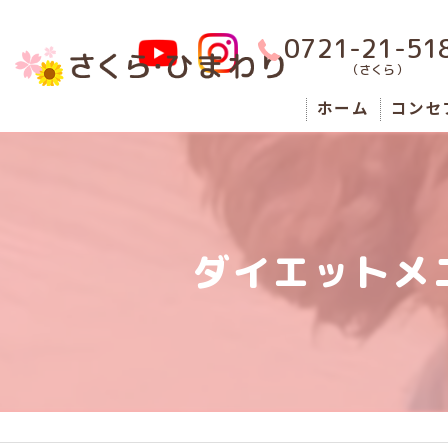
0721-21-51
（さくら）
ホーム
コンセ
男性
女性
ダイエットメ
障がい
狭山市