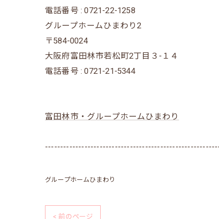
電話番号 : 0721-22-1258
グループホームひまわり2
〒584-0024
大阪府富田林市若松町2丁目３-１４
電話番号 : 0721-21-5344
富田林市・グループホームひまわり
---------------------------------------------------------
グループホームひまわり
< 前のページ