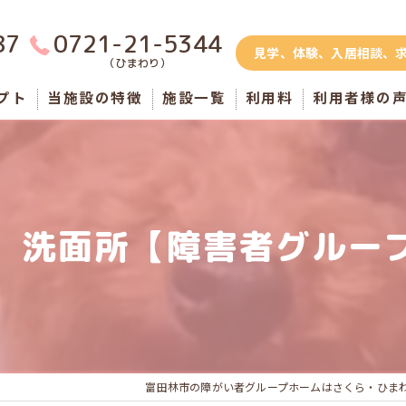
87
0721-21-5344
見学、体験、入居相談、
（ひまわり）
プト
当施設の特徴
施設一覧
利用料
利用者様の
さくら錦織(男性棟)
さくら寺内町(男性棟)
】洗面所【障害者グルー
者
さくら西山台(男性棟)
のグループホーム
ひまわり(男性棟)
ひまわり(女性棟)
ふくろうハウス
富田林市の障がい者グループホームはさくら・ひま