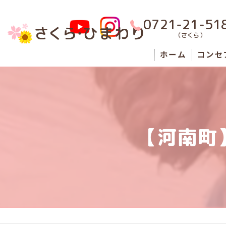
0721-21-51
（さくら）
ホーム
コンセ
男性
女性
【河南町
障がい
狭山市