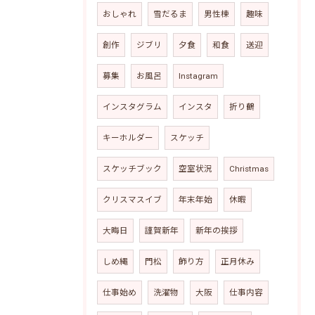
おしゃれ
雪だるま
男性棟
趣味
創作
ジブリ
夕食
和食
送迎
募集
お風呂
Instagram
インスタグラム
インスタ
折り鶴
キーホルダー
スケッチ
スケッチブック
空室状況
Christmas
クリスマスイブ
年末年始
休暇
大晦日
謹賀新年
新年の挨拶
しめ縄
門松
飾り方
正月休み
仕事始め
洗濯物
大阪
仕事内容