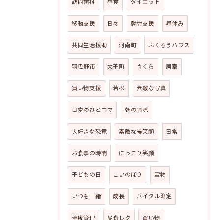
訪問歯科
昼食
ダイエット
移動支援
日々
就労支援
昼休み
共同生活援助
河南町
ふくろうハウス
羽曳野市
太子町
さくら
居室
買い物支援
若松
素敵な写真
日常のひとコマ
朝の掃除
大好きな恐竜
素敵な得笑顔
日常
お食事の時間
にっこり笑顔
子どもの日
こいのぼり
宝物
いつも一緒
成長
バイタル測定
健康管理
昼食レク
買い物