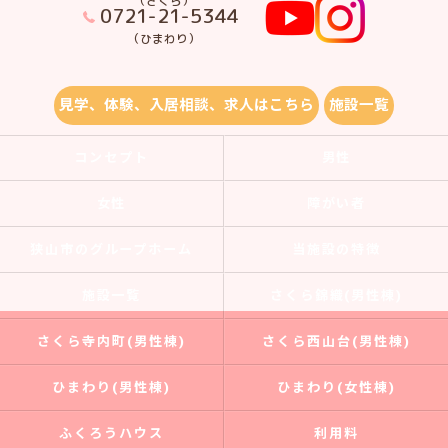
（さくら）
0721-21-5344
（ひまわり）
見学、体験、入居相談、求人はこちら
施設一覧
コンセプト
男性
女性
障がい者
狭山市のグループホーム
当施設の特徴
施設一覧
さくら錦織(男性棟)
さくら寺内町(男性棟)
さくら西山台(男性棟)
ひまわり(男性棟)
ひまわり(女性棟)
ふくろうハウス
利用料