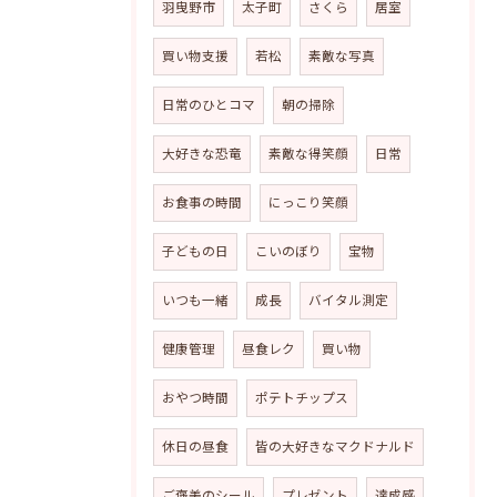
羽曳野市
太子町
さくら
居室
買い物支援
若松
素敵な写真
日常のひとコマ
朝の掃除
大好きな恐竜
素敵な得笑顔
日常
お食事の時間
にっこり笑顔
子どもの日
こいのぼり
宝物
いつも一緒
成長
バイタル測定
健康管理
昼食レク
買い物
おやつ時間
ポテトチップス
休日の昼食
皆の大好きなマクドナルド
ご褒美のシール
プレゼント
達成感