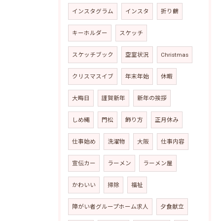
インスタグラム
インスタ
折り鶴
キーホルダー
スケッチ
スケッチブック
空室状況
Christmas
クリスマスイブ
年末年始
休暇
大晦日
謹賀新年
新年の挨拶
しめ縄
門松
飾り方
正月休み
仕事始め
洗濯物
大阪
仕事内容
宣伝カー
ラーメン
ラーメン屋
かわいい
掃除
福祉
障がい者グループホーム求人
夕食献立