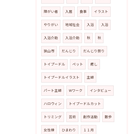
障がい者
入居
食事
イラスト
やりがい
地域社会
入浴
入浴
入浴介助
入浴介助
秋
秋
狭山市
だんじり
だんじり祭り
トイプードル
ペット
癒し
トイプードルイラスト
主婦
パート主婦
Wワーク
インタビュー
ハロウィン
トイプードルカット
トリミング
芸術
創作活動
散歩
女性棟
ひまわり
１１月