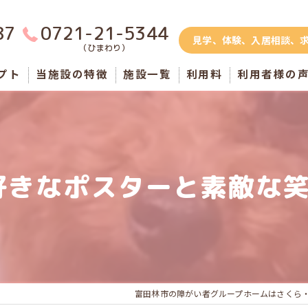
87
0721-21-5344
見学、体験、入居相談、
（ひまわり）
プト
当施設の特徴
施設一覧
利用料
利用者様の
さくら錦織(男性棟)
さくら寺内町(男性棟)
好きなポスターと素敵な笑
者
さくら西山台(男性棟)
のグループホーム
ひまわり(男性棟)
ひまわり(女性棟)
ふくろうハウス
富田林市の障がい者グループホームはさくら