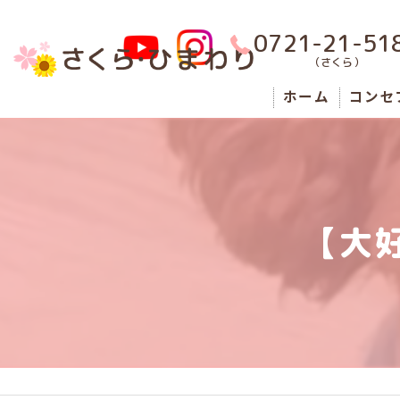
0721-21-51
（さくら）
ホーム
コンセ
男性
女性
【大
障がい
狭山市