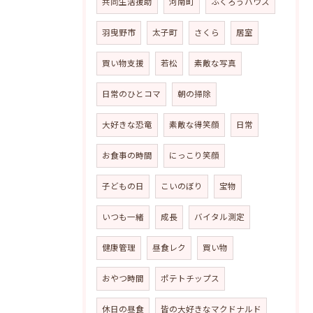
共同生活援助
河南町
ふくろうハウス
羽曳野市
太子町
さくら
居室
買い物支援
若松
素敵な写真
日常のひとコマ
朝の掃除
大好きな恐竜
素敵な得笑顔
日常
お食事の時間
にっこり笑顔
子どもの日
こいのぼり
宝物
いつも一緒
成長
バイタル測定
健康管理
昼食レク
買い物
おやつ時間
ポテトチップス
休日の昼食
皆の大好きなマクドナルド