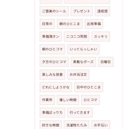
ご褒美のシール
プレゼント
達成感
日常の
朝のひとこま
出発準備
準備満タン
ニコニコ笑顔
スッキリ
朝のひとコマ
いってらっしゃい
夕方のひとコマ
素敵なポーズ
日曜日
楽しみな昼食
お弁当注文
どれにしようかな
日中のひとこま
作業所
優しい時間
ひとコマ
準備ばっりち
行ってきます
好きな時間
洗濯物たたみ
お手伝い