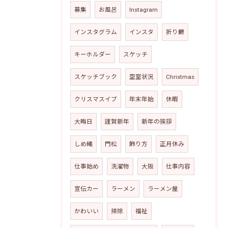
募集
お風呂
Instagram
インスタグラム
インスタ
折り鶴
キーホルダー
スケッチ
スケッチブック
空室状況
Christmas
クリスマスイブ
年末年始
休暇
大晦日
謹賀新年
新年の挨拶
しめ縄
門松
飾り方
正月休み
仕事始め
洗濯物
大阪
仕事内容
宣伝カー
ラーメン
ラーメン屋
かわいい
掃除
福祉