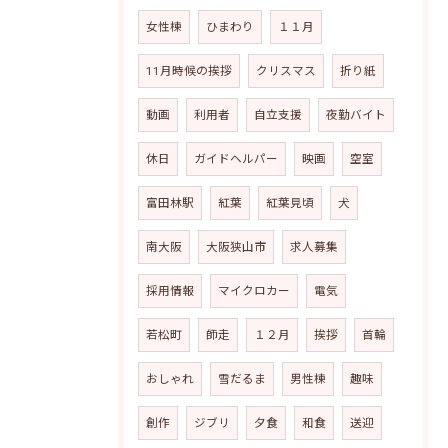
女性棟
ひまわり
１１月
11月時候の挨拶
クリスマス
折り紙
動画
利用者
自立支援
夜勤バイト
休日
ガイドヘルパー
映画
空室
富田林駅
紅葉
紅葉見頃
犬
南大阪
大阪狭山市
求人募集
採用情報
マイクロカー
電気
若松町
師走
１２月
挨拶
首輪
おしゃれ
雪だるま
男性棟
趣味
創作
ジブリ
夕食
和食
送迎