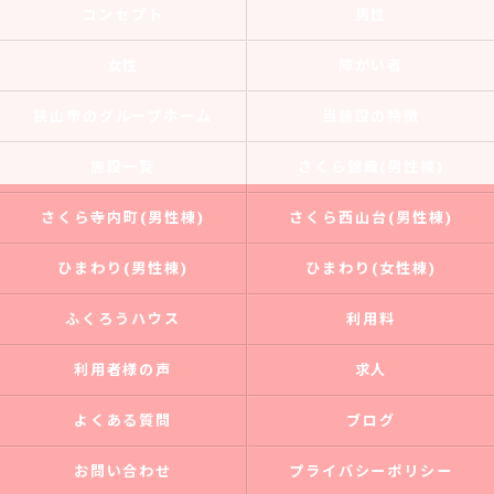
コンセプト
男性
女性
障がい者
狭山市のグループホーム
当施設の特徴
施設一覧
さくら錦織(男性棟)
さくら寺内町(男性棟)
さくら西山台(男性棟)
ひまわり(男性棟)
ひまわり(女性棟)
ふくろうハウス
利用料
利用者様の声
求人
よくある質問
ブログ
お問い合わせ
プライバシーポリシー