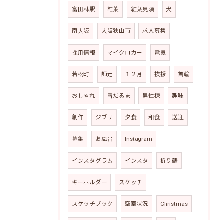
富田林駅
紅葉
紅葉見頃
犬
南大阪
大阪狭山市
求人募集
採用情報
マイクロカー
電気
若松町
師走
１２月
挨拶
首輪
おしゃれ
雪だるま
男性棟
趣味
創作
ジブリ
夕食
和食
送迎
募集
お風呂
Instagram
インスタグラム
インスタ
折り鶴
キーホルダー
スケッチ
スケッチブック
空室状況
Christmas