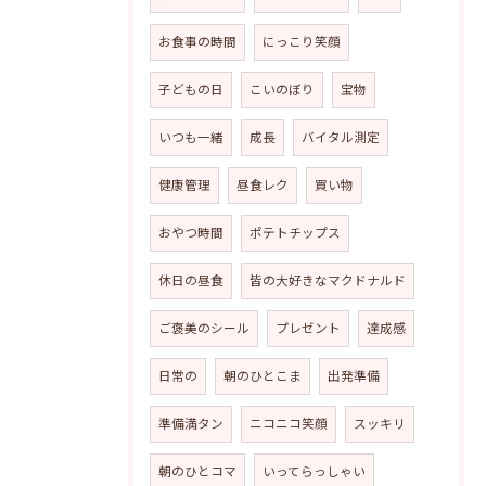
お食事の時間
にっこり笑顔
子どもの日
こいのぼり
宝物
いつも一緒
成長
バイタル測定
健康管理
昼食レク
買い物
おやつ時間
ポテトチップス
休日の昼食
皆の大好きなマクドナルド
ご褒美のシール
プレゼント
達成感
日常の
朝のひとこま
出発準備
準備満タン
ニコニコ笑顔
スッキリ
朝のひとコマ
いってらっしゃい