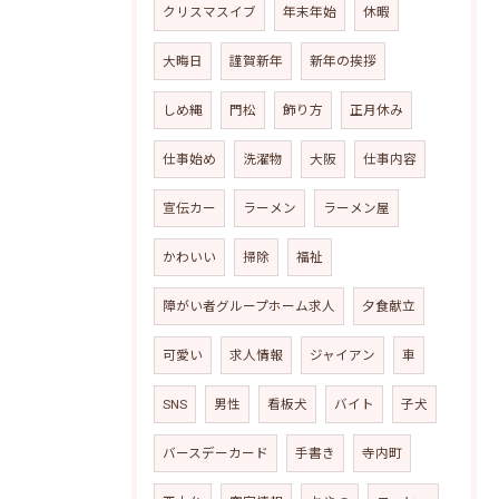
クリスマスイブ
年末年始
休暇
大晦日
謹賀新年
新年の挨拶
しめ縄
門松
飾り方
正月休み
仕事始め
洗濯物
大阪
仕事内容
宣伝カー
ラーメン
ラーメン屋
かわいい
掃除
福祉
障がい者グループホーム求人
夕食献立
可愛い
求人情報
ジャイアン
車
SNS
男性
看板犬
バイト
子犬
バースデーカード
手書き
寺内町