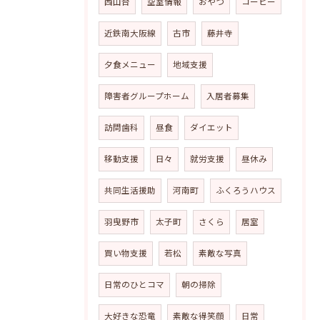
西山台
空室情報
おやつ
コーヒー
近鉄南大阪線
古市
藤井寺
夕食メニュー
地域支援
障害者グループホーム
入居者募集
訪問歯科
昼食
ダイエット
移動支援
日々
就労支援
昼休み
共同生活援助
河南町
ふくろうハウス
羽曳野市
太子町
さくら
居室
買い物支援
若松
素敵な写真
日常のひとコマ
朝の掃除
大好きな恐竜
素敵な得笑顔
日常