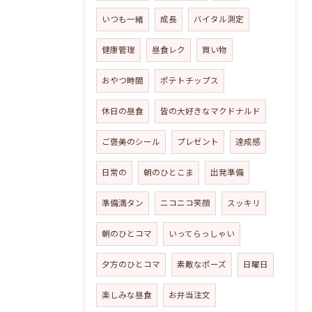
いつも一緒
成長
バイタル測定
健康管理
昼食レク
買い物
おやつ時間
ポテトチップス
休日の昼食
皆の大好きなマクドナルド
ご褒美のシール
プレゼント
達成感
日常の
朝のひとこま
出発準備
準備満タン
ニコニコ笑顔
スッキリ
朝のひとコマ
いってらっしゃい
夕方のひとコマ
素敵なポーズ
日曜日
楽しみな昼食
お弁当注文