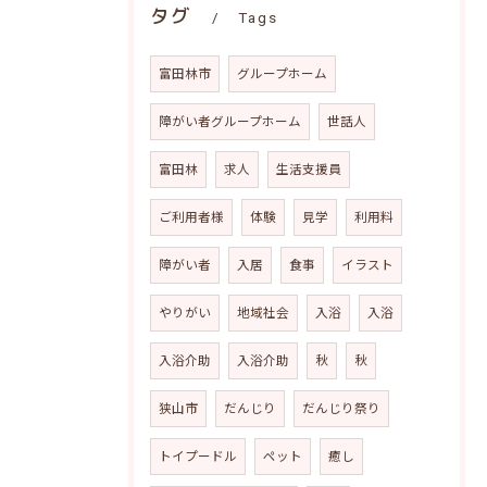
タグ
Tags
富田林市
グループホーム
障がい者グループホーム
世話人
富田林
求人
生活支援員
ご利用者様
体験
見学
利用料
障がい者
入居
食事
イラスト
やりがい
地域社会
入浴
入浴
入浴介助
入浴介助
秋
秋
狭山市
だんじり
だんじり祭り
トイプードル
ペット
癒し