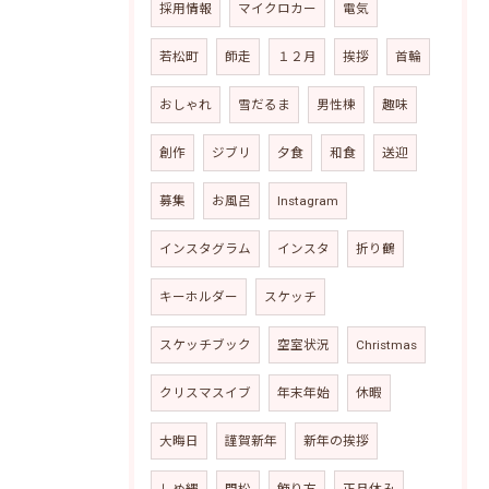
採用情報
マイクロカー
電気
若松町
師走
１２月
挨拶
首輪
おしゃれ
雪だるま
男性棟
趣味
創作
ジブリ
夕食
和食
送迎
募集
お風呂
Instagram
インスタグラム
インスタ
折り鶴
キーホルダー
スケッチ
スケッチブック
空室状況
Christmas
クリスマスイブ
年末年始
休暇
大晦日
謹賀新年
新年の挨拶
しめ縄
門松
飾り方
正月休み