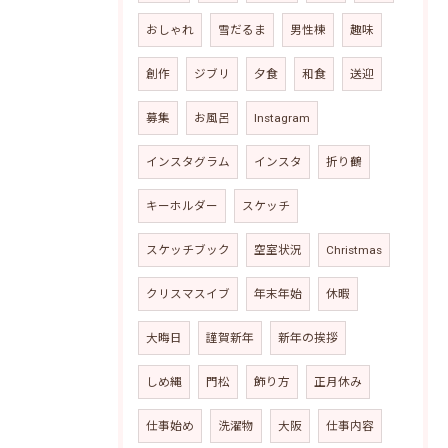
おしゃれ
雪だるま
男性棟
趣味
創作
ジブリ
夕食
和食
送迎
募集
お風呂
Instagram
インスタグラム
インスタ
折り鶴
キーホルダー
スケッチ
スケッチブック
空室状況
Christmas
クリスマスイブ
年末年始
休暇
大晦日
謹賀新年
新年の挨拶
しめ縄
門松
飾り方
正月休み
仕事始め
洗濯物
大阪
仕事内容