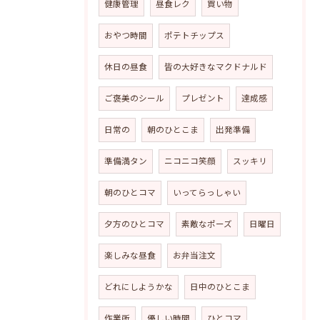
健康管理
昼食レク
買い物
おやつ時間
ポテトチップス
休日の昼食
皆の大好きなマクドナルド
ご褒美のシール
プレゼント
達成感
日常の
朝のひとこま
出発準備
準備満タン
ニコニコ笑顔
スッキリ
朝のひとコマ
いってらっしゃい
夕方のひとコマ
素敵なポーズ
日曜日
楽しみな昼食
お弁当注文
どれにしようかな
日中のひとこま
作業所
優しい時間
ひとコマ