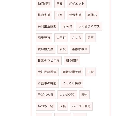
訪問歯科
昼食
ダイエット
移動支援
日々
就労支援
昼休み
共同生活援助
河南町
ふくろうハウス
羽曳野市
太子町
さくら
居室
買い物支援
若松
素敵な写真
日常のひとコマ
朝の掃除
大好きな恐竜
素敵な得笑顔
日常
お食事の時間
にっこり笑顔
子どもの日
こいのぼり
宝物
いつも一緒
成長
バイタル測定