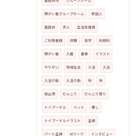
富田林市
グループホーム
障がい者グループホーム
世話人
富田林
求人
生活支援員
ご利用者様
体験
見学
利用料
障がい者
入居
食事
イラスト
やりがい
地域社会
入浴
入浴
入浴介助
入浴介助
秋
秋
狭山市
だんじり
だんじり祭り
トイプードル
ペット
癒し
トイプードルイラスト
主婦
パート主婦
Wワーク
インタビュー