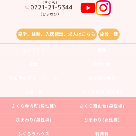
（さくら）
0721-21-5344
（ひまわり）
見学、体験、入居相談、求人はこちら
施設一覧
コンセプト
男性
女性
障がい者
狭山市のグループホーム
当施設の特徴
施設一覧
さくら錦織(男性棟)
さくら寺内町(男性棟)
さくら西山台(男性棟)
ひまわり(男性棟)
ひまわり(女性棟)
ふくろうハウス
利用料