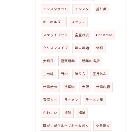
インスタグラム
インスタ
折り鶴
キーホルダー
スケッチ
スケッチブック
空室状況
Christmas
クリスマスイブ
年末年始
休暇
大晦日
謹賀新年
新年の挨拶
しめ縄
門松
飾り方
正月休み
仕事始め
洗濯物
大阪
仕事内容
宣伝カー
ラーメン
ラーメン屋
かわいい
掃除
福祉
障がい者グループホーム求人
夕食献立