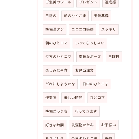
ご褒美のシール
プレゼント
達成感
日常の
朝のひとこま
出発準備
準備満タン
ニコニコ笑顔
スッキリ
朝のひとコマ
いってらっしゃい
夕方のひとコマ
素敵なポーズ
日曜日
楽しみな昼食
お弁当注文
どれにしようかな
日中のひとこま
作業所
優しい時間
ひとコマ
準備ばっりち
行ってきます
好きな時間
洗濯物たたみ
お手伝い
ありがとう
今日のひとこま
野球