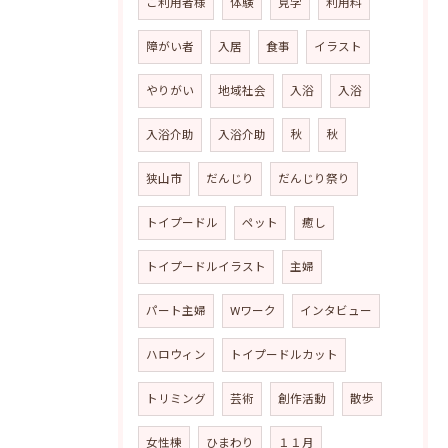
ご利用者様
体験
見学
利用料
障がい者
入居
食事
イラスト
やりがい
地域社会
入浴
入浴
入浴介助
入浴介助
秋
秋
狭山市
だんじり
だんじり祭り
トイプードル
ペット
癒し
トイプードルイラスト
主婦
パート主婦
Wワーク
インタビュー
ハロウィン
トイプードルカット
トリミング
芸術
創作活動
散歩
女性棟
ひまわり
１１月