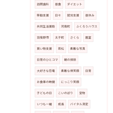
訪問歯科
昼食
ダイエット
移動支援
日々
就労支援
昼休み
共同生活援助
河南町
ふくろうハウス
羽曳野市
太子町
さくら
居室
買い物支援
若松
素敵な写真
日常のひとコマ
朝の掃除
大好きな恐竜
素敵な得笑顔
日常
お食事の時間
にっこり笑顔
子どもの日
こいのぼり
宝物
いつも一緒
成長
バイタル測定