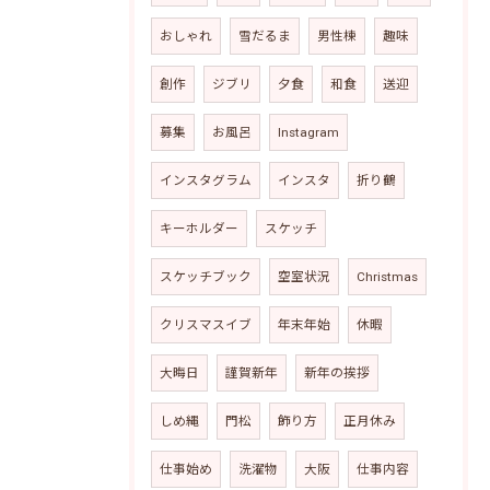
おしゃれ
雪だるま
男性棟
趣味
創作
ジブリ
夕食
和食
送迎
募集
お風呂
Instagram
インスタグラム
インスタ
折り鶴
キーホルダー
スケッチ
スケッチブック
空室状況
Christmas
クリスマスイブ
年末年始
休暇
大晦日
謹賀新年
新年の挨拶
しめ縄
門松
飾り方
正月休み
仕事始め
洗濯物
大阪
仕事内容