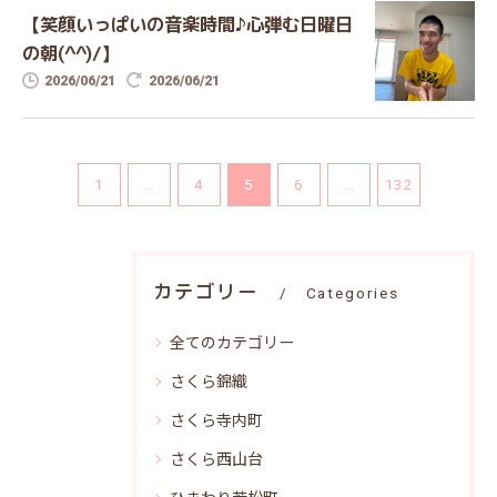
【笑顔いっぱいの音楽時間♪心弾む日曜日
の朝(^^)/】
2026/06/21
2026/06/21
1
...
4
5
6
...
132
カテゴリー
Categories
全てのカテゴリー
さくら錦織
さくら寺内町
さくら西山台