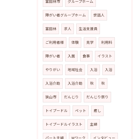
富田林市
グループホーム
障がい者グループホーム
世話人
富田林
求人
生活支援員
ご利用者様
体験
見学
利用料
障がい者
入居
食事
イラスト
やりがい
地域社会
入浴
入浴
入浴介助
入浴介助
秋
秋
狭山市
だんじり
だんじり祭り
トイプードル
ペット
癒し
トイプードルイラスト
主婦
パート主婦
Wワーク
インタビュー