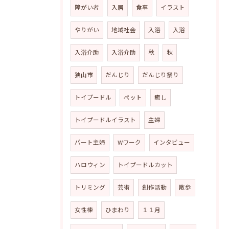
障がい者
入居
食事
イラスト
やりがい
地域社会
入浴
入浴
入浴介助
入浴介助
秋
秋
狭山市
だんじり
だんじり祭り
トイプードル
ペット
癒し
トイプードルイラスト
主婦
パート主婦
Wワーク
インタビュー
ハロウィン
トイプードルカット
トリミング
芸術
創作活動
散歩
女性棟
ひまわり
１１月