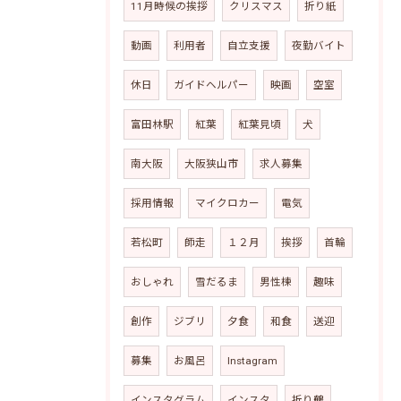
11月時候の挨拶
クリスマス
折り紙
動画
利用者
自立支援
夜勤バイト
休日
ガイドヘルパー
映画
空室
富田林駅
紅葉
紅葉見頃
犬
南大阪
大阪狭山市
求人募集
採用情報
マイクロカー
電気
若松町
師走
１２月
挨拶
首輪
おしゃれ
雪だるま
男性棟
趣味
創作
ジブリ
夕食
和食
送迎
募集
お風呂
Instagram
インスタグラム
インスタ
折り鶴