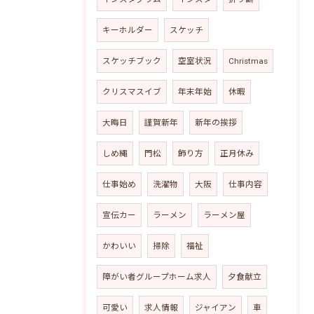
キーホルダー
スケッチ
スケッチブック
空室状況
Christmas
クリスマスイブ
年末年始
休暇
大晦日
謹賀新年
新年の挨拶
しめ縄
門松
飾り方
正月休み
仕事始め
洗濯物
大阪
仕事内容
宣伝カー
ラーメン
ラーメン屋
かわいい
掃除
福祉
障がい者グループホーム求人
夕食献立
可愛い
求人情報
ジャイアン
車