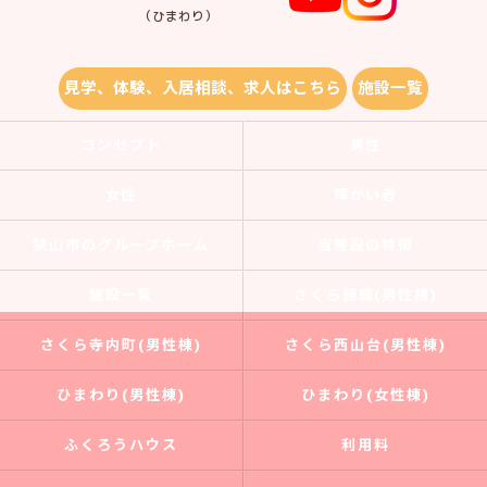
（ひまわり）
見学、体験、入居相談、求人はこちら
施設一覧
コンセプト
男性
女性
障がい者
狭山市のグループホーム
当施設の特徴
施設一覧
さくら錦織(男性棟)
さくら寺内町(男性棟)
さくら西山台(男性棟)
ひまわり(男性棟)
ひまわり(女性棟)
ふくろうハウス
利用料