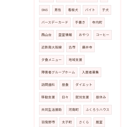
SNS
男性
看板犬
バイト
子犬
バースデーカード
手書き
寺内町
西山台
空室情報
おやつ
コーヒー
近鉄南大阪線
古市
藤井寺
夕食メニュー
地域支援
障害者グループホーム
入居者募集
訪問歯科
昼食
ダイエット
移動支援
日々
就労支援
昼休み
共同生活援助
河南町
ふくろうハウス
羽曳野市
太子町
さくら
居室