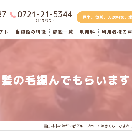
87
0721-21-5344
見学、体験、入居相談、
（ひまわり）
プト
当施設の特徴
施設一覧
利用料
利用者様の
さくら錦織(男性棟)
さくら寺内町(男性棟)
】髪の毛編んでもらいます
者
さくら西山台(男性棟)
のグループホーム
ひまわり(男性棟)
ひまわり(女性棟)
ふくろうハウス
富田林市の障がい者グループホームはさくら・ひまわ