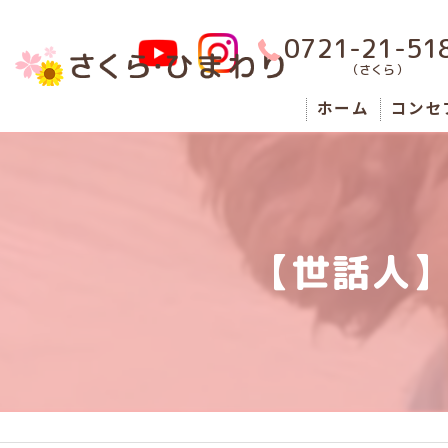
0721-21-51
（さくら）
ホーム
コンセ
男性
女性
【世話人
障がい
狭山市