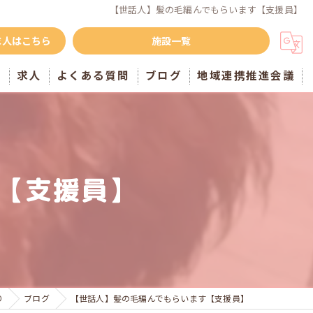
【世話人】髪の毛編んでもらいます【支援員】
求人はこちら
施設一覧
声
求人
よくある質問
ブログ
地域連携推進会議
【支援員】
り
ブログ
【世話人】髪の毛編んでもらいます【支援員】