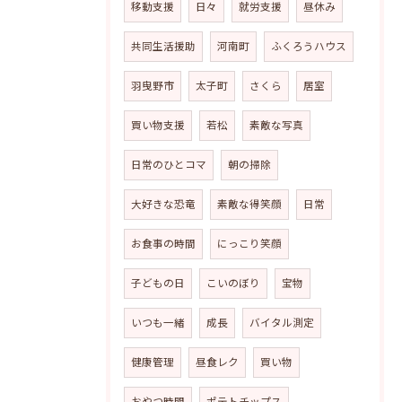
移動支援
日々
就労支援
昼休み
共同生活援助
河南町
ふくろうハウス
羽曳野市
太子町
さくら
居室
買い物支援
若松
素敵な写真
日常のひとコマ
朝の掃除
大好きな恐竜
素敵な得笑顔
日常
お食事の時間
にっこり笑顔
子どもの日
こいのぼり
宝物
いつも一緒
成長
バイタル測定
健康管理
昼食レク
買い物
おやつ時間
ポテトチップス