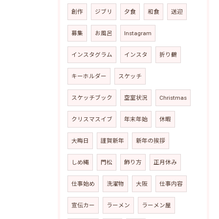
創作
ジブリ
夕食
和食
送迎
募集
お風呂
Instagram
インスタグラム
インスタ
折り鶴
キーホルダー
スケッチ
スケッチブック
空室状況
Christmas
クリスマスイブ
年末年始
休暇
大晦日
謹賀新年
新年の挨拶
しめ縄
門松
飾り方
正月休み
仕事始め
洗濯物
大阪
仕事内容
宣伝カー
ラーメン
ラーメン屋