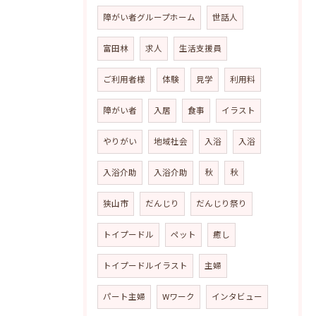
障がい者グループホーム
世話人
富田林
求人
生活支援員
ご利用者様
体験
見学
利用料
障がい者
入居
食事
イラスト
やりがい
地域社会
入浴
入浴
入浴介助
入浴介助
秋
秋
狭山市
だんじり
だんじり祭り
トイプードル
ペット
癒し
トイプードルイラスト
主婦
パート主婦
Wワーク
インタビュー