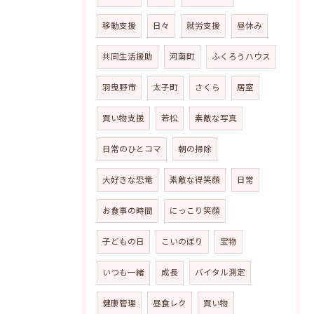
移動支援
日々
就労支援
昼休み
共同生活援助
河南町
ふくろうハウス
羽曳野市
太子町
さくら
居室
買い物支援
若松
素敵な写真
日常のひとコマ
朝の掃除
大好きな恐竜
素敵な得笑顔
日常
お食事の時間
にっこり笑顔
子どもの日
こいのぼり
宝物
いつも一緒
成長
バイタル測定
健康管理
昼食レク
買い物