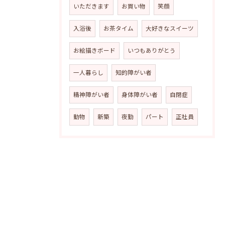
いただきます
お買い物
笑顔
入浴後
お茶タイム
大好きなスイーツ
お絵描きボード
いつもありがとう
一人暮らし
知的障がい者
精神障がい者
身体障がい者
自閉症
動物
新築
夜勤
パート
正社員