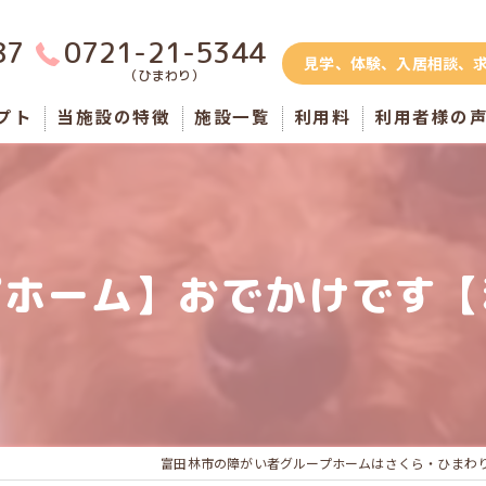
87
0721-21-5344
見学、体験、入居相談、
（ひまわり）
プト
当施設の特徴
施設一覧
利用料
利用者様の
さくら錦織(男性棟)
さくら寺内町(男性棟)
プホーム】おでかけです【
者
さくら西山台(男性棟)
のグループホーム
ひまわり(男性棟)
ひまわり(女性棟)
ふくろうハウス
富田林市の障がい者グループホームはさくら・ひまわ