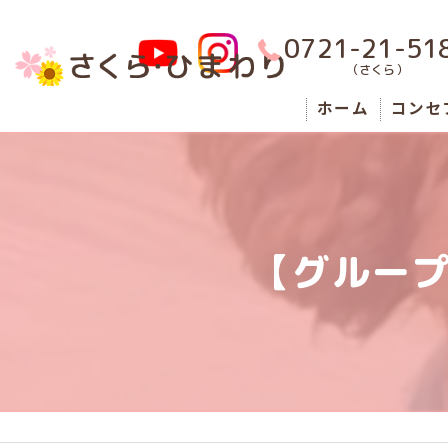
0721-21-51
（さくら）
ホーム
コンセ
男性
女性
【グルー
障がい
狭山市