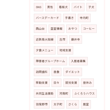
SNS
男性
看板犬
バイト
子犬
バースデーカード
手書き
寺内町
西山台
空室情報
おやつ
コーヒー
近鉄南大阪線
古市
藤井寺
夕食メニュー
地域支援
障害者グループホーム
入居者募集
訪問歯科
昼食
ダイエット
移動支援
日々
就労支援
昼休み
共同生活援助
河南町
ふくろうハウス
羽曳野市
太子町
さくら
居室