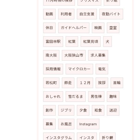
11月時候の挨拶
クリスマス
折り紙
動画
利用者
自立支援
夜勤バイト
休日
ガイドヘルパー
映画
空室
富田林駅
紅葉
紅葉見頃
犬
南大阪
大阪狭山市
求人募集
採用情報
マイクロカー
電気
若松町
師走
１２月
挨拶
首輪
おしゃれ
雪だるま
男性棟
趣味
創作
ジブリ
夕食
和食
送迎
募集
お風呂
Instagram
インスタグラム
インスタ
折り鶴