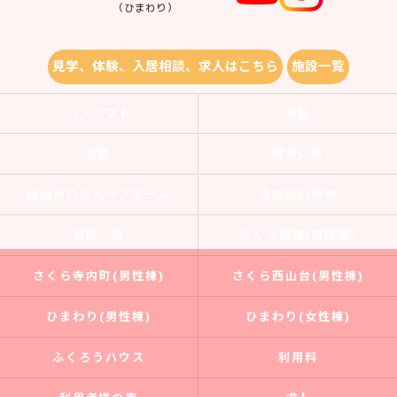
（ひまわり）
見学、体験、入居相談、求人はこちら
施設一覧
コンセプト
男性
女性
障がい者
狭山市のグループホーム
当施設の特徴
施設一覧
さくら錦織(男性棟)
さくら寺内町(男性棟)
さくら西山台(男性棟)
ひまわり(男性棟)
ひまわり(女性棟)
ふくろうハウス
利用料