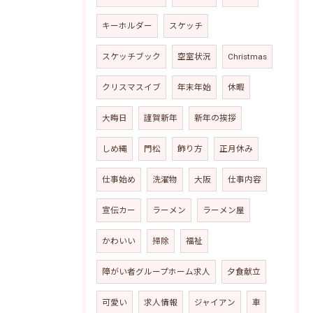
キーホルダー
スケッチ
スケッチブック
空室状況
Christmas
クリスマスイブ
年末年始
休暇
大晦日
謹賀新年
新年の挨拶
しめ縄
門松
飾り方
正月休み
仕事始め
洗濯物
大阪
仕事内容
宣伝カー
ラーメン
ラーメン屋
かわいい
掃除
福祉
障がい者グループホーム求人
夕食献立
可愛い
求人情報
ジャイアン
車