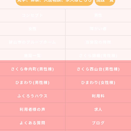
見学、体験、入居相談、求人はこちら
施設一覧
コンセプト
男性
女性
障がい者
狭山市のグループホーム
当施設の特徴
施設一覧
さくら錦織(男性棟)
さくら寺内町(男性棟)
さくら西山台(男性棟)
ひまわり(男性棟)
ひまわり(女性棟)
ふくろうハウス
利用料
利用者様の声
求人
よくある質問
ブログ