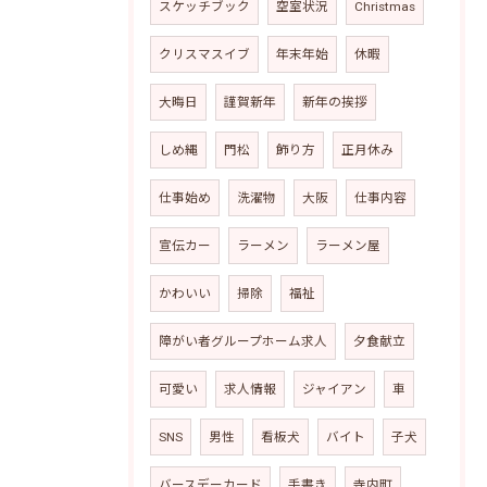
スケッチブック
空室状況
Christmas
クリスマスイブ
年末年始
休暇
大晦日
謹賀新年
新年の挨拶
しめ縄
門松
飾り方
正月休み
仕事始め
洗濯物
大阪
仕事内容
宣伝カー
ラーメン
ラーメン屋
かわいい
掃除
福祉
障がい者グループホーム求人
夕食献立
可愛い
求人情報
ジャイアン
車
SNS
男性
看板犬
バイト
子犬
バースデーカード
手書き
寺内町