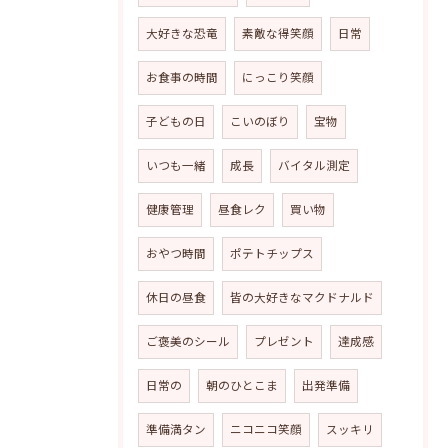
大好きな恐竜
素敵な得笑顔
日常
お食事の時間
にっこり笑顔
子どもの日
こいのぼり
宝物
いつも一緒
成長
バイタル測定
健康管理
昼食レク
買い物
おやつ時間
ポテトチップス
休日の昼食
皆の大好きなマクドナルド
ご褒美のシール
プレゼント
達成感
日常の
朝のひとこま
出発準備
準備満タン
ニコニコ笑顔
スッキリ