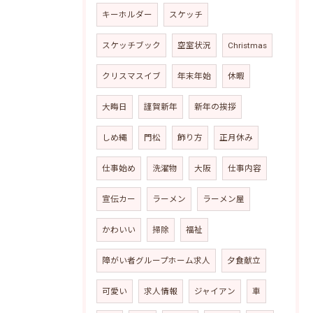
キーホルダー
スケッチ
スケッチブック
空室状況
Christmas
クリスマスイブ
年末年始
休暇
大晦日
謹賀新年
新年の挨拶
しめ縄
門松
飾り方
正月休み
仕事始め
洗濯物
大阪
仕事内容
宣伝カー
ラーメン
ラーメン屋
かわいい
掃除
福祉
障がい者グループホーム求人
夕食献立
可愛い
求人情報
ジャイアン
車