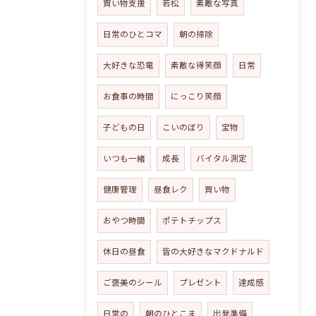
買い物支援
若松
素敵な写真
日常のひとコマ
朝の掃除
大好きな恐竜
素敵な得笑顔
日常
お食事の時間
にっこり笑顔
子どもの日
こいのぼり
宝物
いつも一緒
成長
バイタル測定
健康管理
昼食レク
買い物
おやつ時間
ポテトチップス
休日の昼食
皆の大好きなマクドナルド
ご褒美のシール
プレゼント
達成感
日常の
朝のひとこま
出発準備