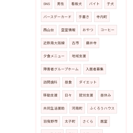
SNS
男性
看板犬
バイト
子犬
バースデーカード
手書き
寺内町
西山台
空室情報
おやつ
コーヒー
近鉄南大阪線
古市
藤井寺
夕食メニュー
地域支援
障害者グループホーム
入居者募集
訪問歯科
昼食
ダイエット
移動支援
日々
就労支援
昼休み
共同生活援助
河南町
ふくろうハウス
羽曳野市
太子町
さくら
居室