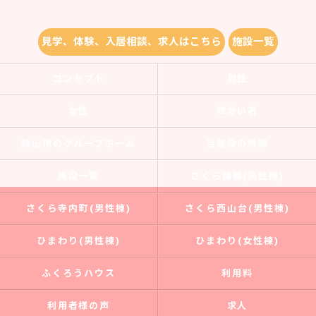
見学、体験、入居相談、求人はこちら
施設一覧
コンセプト
男性
女性
障がい者
狭山市のグループホーム
当施設の特徴
施設一覧
さくら錦織(男性棟)
さくら寺内町(男性棟)
さくら西山台(男性棟)
ひまわり(男性棟)
ひまわり(女性棟)
ふくろうハウス
利用料
利用者様の声
求人